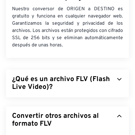
Nuestro conversor de ORIGEN a DESTINO es
gratuito y funciona en cualquier navegador web.
Garantizamos la seguridad y privacidad de los
archivos. Los archivos están protegidos con cifrado
SSL de 256 bits y se eliminan automáticamente
después de unas horas.
¿Qué es un archivo FLV (Flash
Live Video)?
Flash Live Video (FLV) es, como su nombre indica,
un tipo de vídeo
Flash
. Es un formato popular que
Convertir otros archivos al
ofrece contenido multimedia de alta calidad y bien
sincronizado, principalmente a través de internet.
formato FLV
También es un contenedor multimedia y, como tal,