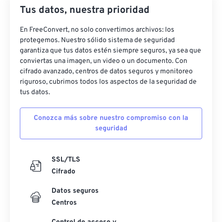
43
43
43
43
43
43
Tus datos, nuestra prioridad
44
44
44
44
44
44
En FreeConvert, no solo convertimos archivos: los
45
45
45
45
45
45
protegemos. Nuestro sólido sistema de seguridad
garantiza que tus datos estén siempre seguros, ya sea que
46
46
46
46
46
46
conviertas una imagen, un video o un documento. Con
cifrado avanzado, centros de datos seguros y monitoreo
47
47
47
47
47
47
riguroso, cubrimos todos los aspectos de la seguridad de
48
48
48
48
48
48
tus datos.
49
49
49
49
49
49
Conozca más sobre nuestro compromiso con la
50
50
50
50
50
50
seguridad
51
51
51
51
51
51
52
52
52
52
52
52
SSL/TLS
Cifrado
53
53
53
53
53
53
54
54
54
54
54
54
Datos seguros
Centros
55
55
55
55
55
55