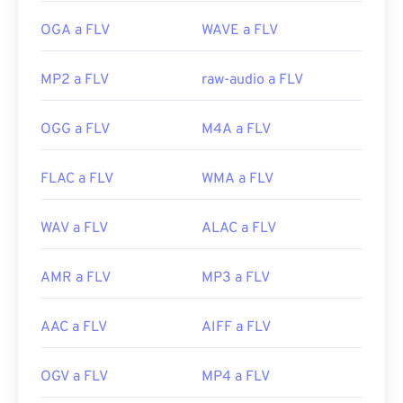
Player
, entre
otros
.
OGA a FLV
WAVE a FLV
Desarrollado por:
Adobe
Lanzamiento inicial:
2003
MP2 a FLV
raw-audio a FLV
Enlaces útiles:
OGG a FLV
M4A a FLV
https://en.wikipedia.org/wiki/Flash_Video
https://www.lifewire.com/archivo-flv
FLAC a FLV
WMA a FLV
WAV a FLV
ALAC a FLV
AMR a FLV
MP3 a FLV
AAC a FLV
AIFF a FLV
OGV a FLV
MP4 a FLV