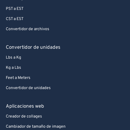
96
96
PST a EST
97
97
CST a EST
98
98
Convertidor de archivos
99
99
Convertidor de unidades
Lbs a Kg
Kg a Lbs
Feet a Meters
Convertidor de unidades
Aplicaciones web
Creador de collages
Cambiador de tamaño de imagen