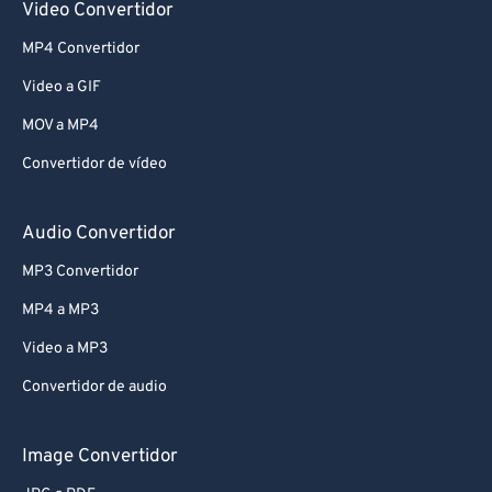
Video Convertidor
70
70
MP4 Convertidor
71
71
Video a GIF
72
72
MOV a MP4
73
73
Convertidor de vídeo
74
74
75
75
Audio Convertidor
76
76
MP3 Convertidor
77
77
MP4 a MP3
78
78
Video a MP3
79
79
Convertidor de audio
80
80
81
81
Image Convertidor
82
82