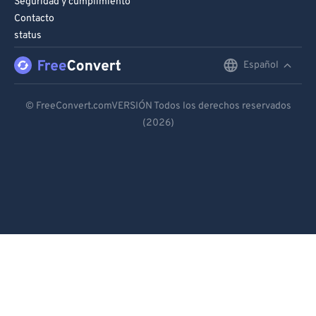
Seguridad y cumplimiento
Contacto
status
Español
English
Deutsch
© FreeConvert.comVERSIÓN Todos los derechos reservados
(2026)
Español
Français
Português
Italiano
Dutch
日本語
简体中文