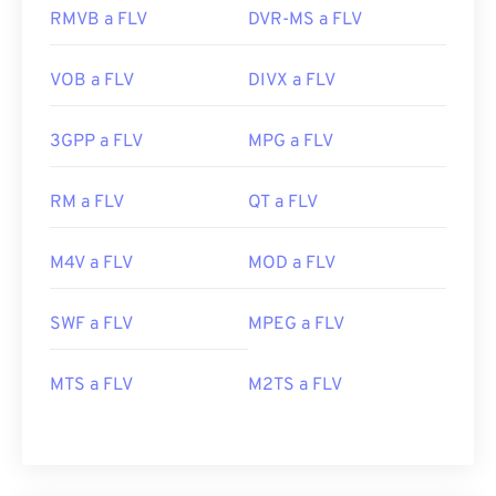
RMVB a FLV
DVR-MS a FLV
VOB a FLV
DIVX a FLV
3GPP a FLV
MPG a FLV
RM a FLV
QT a FLV
M4V a FLV
MOD a FLV
00
00
00
00
00
00
00
00
SWF a FLV
MPEG a FLV
00
00
00
00
00
00
00
00
MTS a FLV
M2TS a FLV
01
01
01
01
01
01
01
01
02
02
02
02
02
02
02
02
03
03
03
03
03
03
03
03