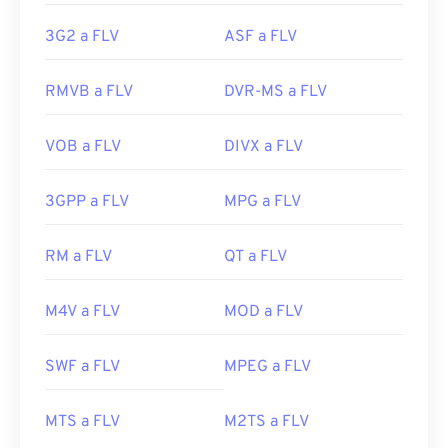
3G2 a FLV
ASF a FLV
RMVB a FLV
DVR-MS a FLV
VOB a FLV
DIVX a FLV
00
00
00
00
00
00
00
00
3GPP a FLV
MPG a FLV
00
00
00
00
00
00
00
00
RM a FLV
QT a FLV
01
01
01
01
01
01
01
01
02
02
02
02
02
02
02
02
M4V a FLV
MOD a FLV
03
03
03
03
03
03
03
03
SWF a FLV
MPEG a FLV
04
04
04
04
04
04
04
04
05
05
05
05
05
05
05
05
MTS a FLV
M2TS a FLV
06
06
06
06
06
06
06
06