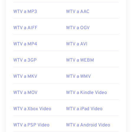
20
20
20
20
20
20
20
20
WTV a MP3
WTV a AAC
21
21
21
21
21
21
21
21
22
22
22
22
22
22
22
22
WTV a AIFF
WTV a OGV
23
23
23
23
23
23
23
23
WTV a MP4
WTV a AVI
24
24
24
24
24
24
25
25
25
25
25
25
WTV a 3GP
WTV a WEBM
26
26
26
26
26
26
WTV a MKV
WTV a WMV
27
27
27
27
27
27
28
28
28
28
28
28
WTV a MOV
WTV a Kindle Video
29
29
29
29
29
29
30
30
30
30
30
30
WTV a Xbox Video
WTV a iPad Video
31
31
31
31
31
31
WTV a PSP Video
WTV a Android Video
32
32
32
32
32
32