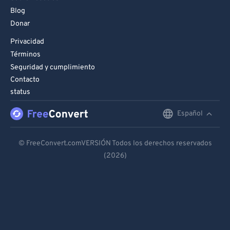
Blog
Donar
Privacidad
Términos
Seguridad y cumplimiento
Contacto
status
Español
English
Deutsch
© FreeConvert.comVERSIÓN Todos los derechos reservados
(2026)
Español
Français
Português
Italiano