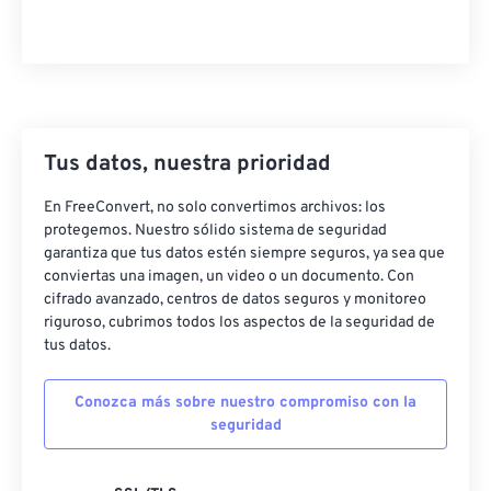
46
46
46
46
46
46
47
47
47
47
47
47
48
48
48
48
48
48
49
49
49
49
49
49
50
50
50
50
50
50
Tus datos, nuestra prioridad
51
51
51
51
51
51
En FreeConvert, no solo convertimos archivos: los
protegemos. Nuestro sólido sistema de seguridad
52
52
52
52
52
52
garantiza que tus datos estén siempre seguros, ya sea que
53
53
53
53
53
53
conviertas una imagen, un video o un documento. Con
cifrado avanzado, centros de datos seguros y monitoreo
54
54
54
54
54
54
riguroso, cubrimos todos los aspectos de la seguridad de
55
55
55
55
55
55
tus datos.
56
56
56
56
56
56
Conozca más sobre nuestro compromiso con la
57
57
57
57
57
57
seguridad
58
58
58
58
58
58