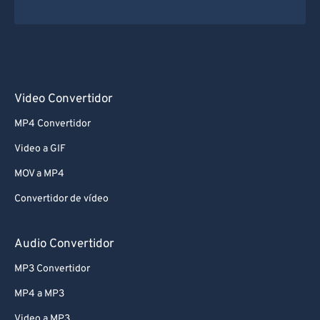
73
73
74
74
75
75
76
76
Video Convertidor
77
77
MP4 Convertidor
78
78
Video a GIF
79
79
MOV a MP4
80
80
Convertidor de vídeo
81
81
82
82
Audio Convertidor
83
83
MP3 Convertidor
84
84
MP4 a MP3
85
85
Video a MP3