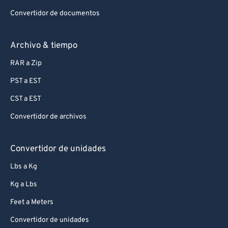
99
99
Convertidor de documentos
Archivo & tiempo
RAR a Zip
PST a EST
CST a EST
Convertidor de archivos
Convertidor de unidades
Lbs a Kg
Kg a Lbs
Feet a Meters
Convertidor de unidades