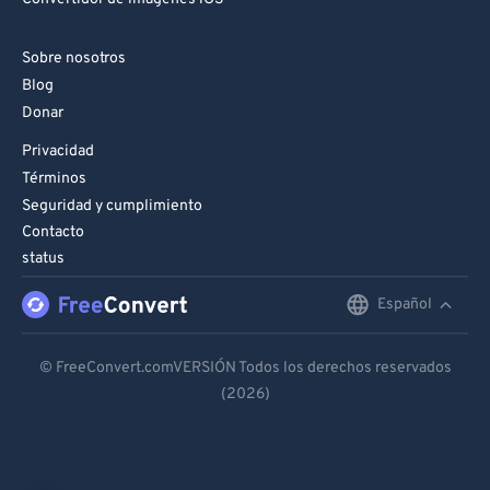
Sobre nosotros
Blog
Donar
Privacidad
Términos
Seguridad y cumplimiento
Contacto
status
Español
English
Deutsch
© FreeConvert.comVERSIÓN Todos los derechos reservados
(2026)
Español
Français
Português