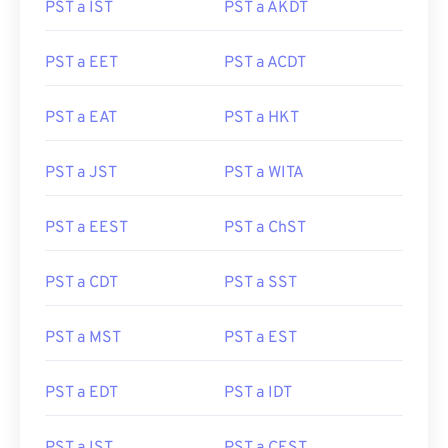
PST a IST
PST a AKDT
PST a EET
PST a ACDT
PST a EAT
PST a HKT
PST a JST
PST a WITA
PST a EEST
PST a ChST
PST a CDT
PST a SST
PST a MST
PST a EST
PST a EDT
PST a IDT