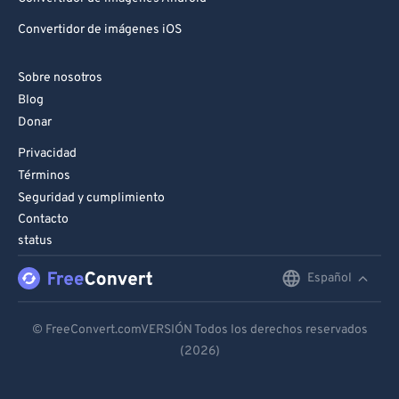
Convertidor de imágenes iOS
Sobre nosotros
Blog
Donar
Privacidad
Términos
Seguridad y cumplimiento
Contacto
status
Español
English
Deutsch
© FreeConvert.comVERSIÓN Todos los derechos reservados
(2026)
Español
Français