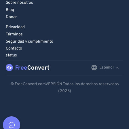
Sobre nosotros
Blog
Donar
Privacidad
Términos
Seguridad y cumplimiento
Contacto
status
Español
English
Deutsch
© FreeConvert.comVERSIÓN Todos los derechos reservados
(2026)
Español
Français
Português
Italiano