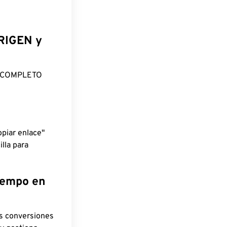
ORIGEN y
O COMPLETO
piar enlace"
lla para
tiempo en
as conversiones