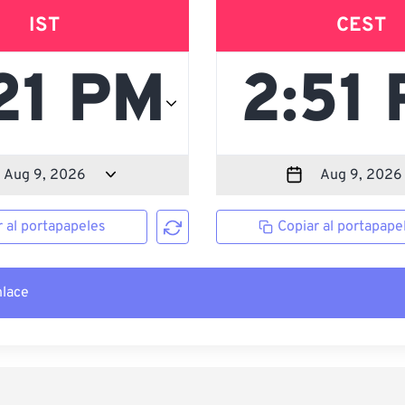
IST
CEST
r al portapapeles
Copiar al portapape
nlace