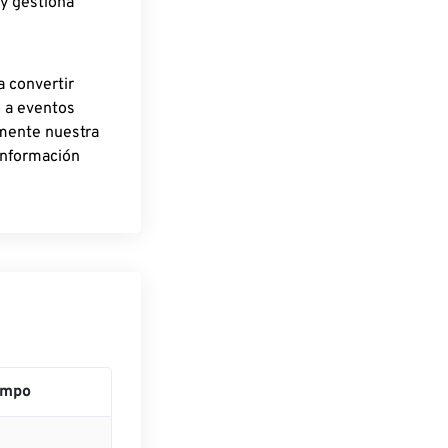
 y gestiona
a convertir
o a eventos
rmente nuestra
información
empo