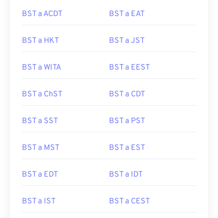
BST a ACDT
BST a EAT
BST a HKT
BST a JST
BST a WITA
BST a EEST
BST a ChST
BST a CDT
BST a SST
BST a PST
BST a MST
BST a EST
BST a EDT
BST a IDT
BST a IST
BST a CEST