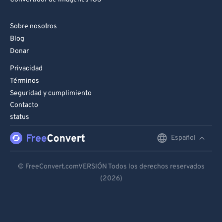
Sobre nosotros
Blog
Donar
Privacidad
Términos
Seguridad y cumplimiento
Contacto
status
Español
English
Deutsch
© FreeConvert.comVERSIÓN Todos los derechos reservados
(2026)
Español
Français
Português