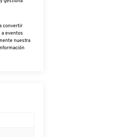
 y gestiona
a convertir
o a eventos
rmente nuestra
información