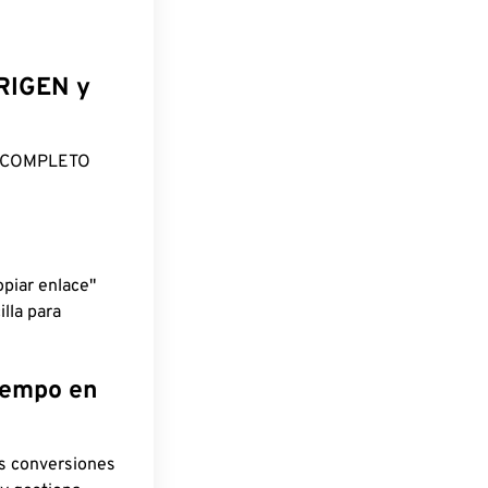
ORIGEN y
O COMPLETO
piar enlace"
lla para
tiempo en
as conversiones