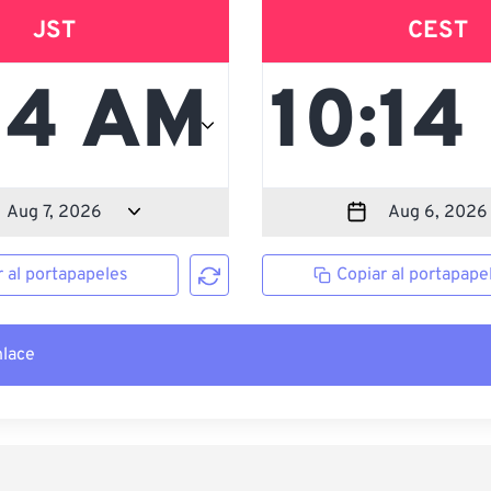
JST
CEST
r al portapapeles
Copiar al portapape
nlace