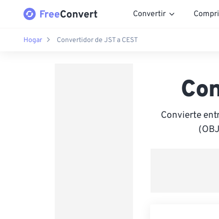
Convertir
Compri
Hogar
Convertidor de JST a CEST
Con
Convierte ent
(OBJ