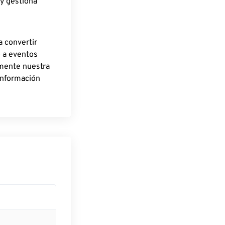
 y gestiona
a convertir
o a eventos
rmente nuestra
información