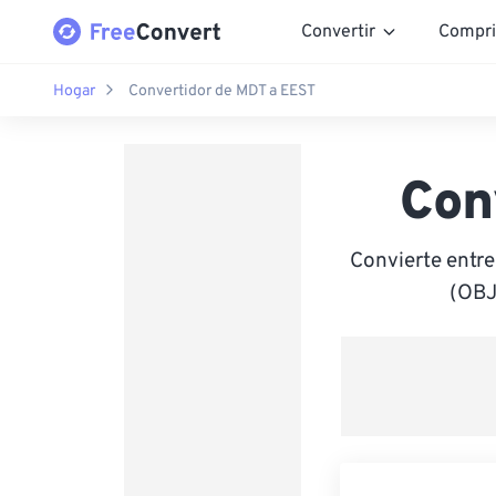
Convertir
Compri
Hogar
Convertidor de MDT a EEST
Con
Convierte entr
(OBJ