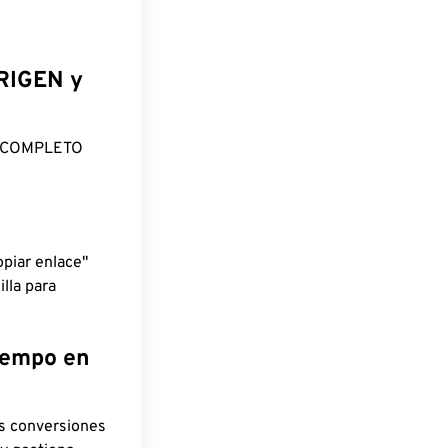
ORIGEN y
O COMPLETO
piar enlace"
lla para
tiempo en
as conversiones