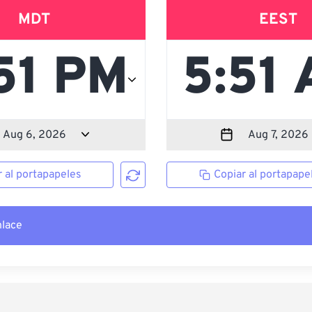
MDT
EEST
r al portapapeles
Copiar al portapape
nlace