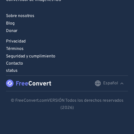
Sobre nosotros
Blog
Donar
Privacidad
Términos
Seguridad y cumplimiento
Contacto
status
Español
English
Deutsch
© FreeConvert.comVERSIÓN Todos los derechos reservados
(2026)
Español
Français
Português