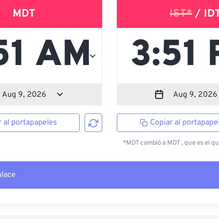
MDT
IST*
/ ID
r al portapapeles
Copiar al portapape
*MDT cambió a MDT , que es el que
nlace