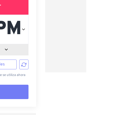
T
les
 se utiliza ahora