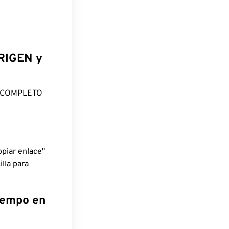
ORIGEN y
O COMPLETO
piar enlace"
lla para
tiempo en