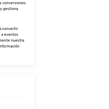
as conversiones
 y gestiona
a convertir
o a eventos
rmente nuestra
información