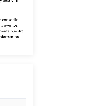
 y gestiona
a convertir
o a eventos
rmente nuestra
información