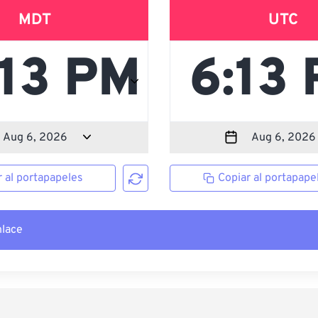
MDT
UTC
r al portapapeles
Copiar al portapape
nlace