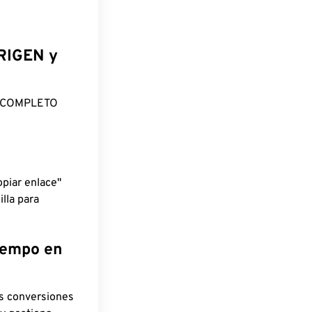
ORIGEN y
O COMPLETO
piar enlace"
lla para
tiempo en
as conversiones