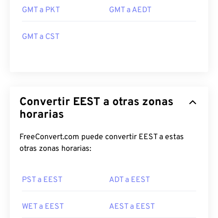
GMT a PKT
GMT a AEDT
GMT a CST
Convertir EEST a otras zonas
horarias
FreeConvert.com puede convertir EEST a estas
otras zonas horarias:
PST a EEST
ADT a EEST
WET a EEST
AEST a EEST