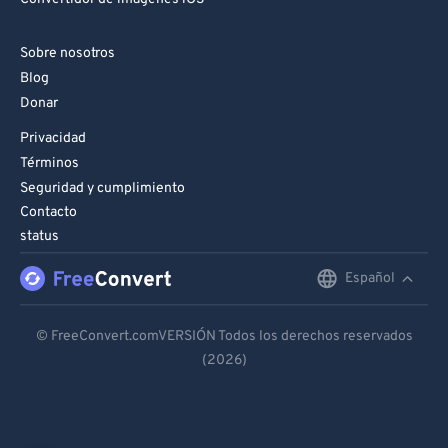
Sobre nosotros
Blog
Donar
Privacidad
Términos
Seguridad y cumplimiento
Contacto
status
Español
English
Deutsch
© FreeConvert.comVERSIÓN Todos los derechos reservados
(2026)
Español
Français
Português