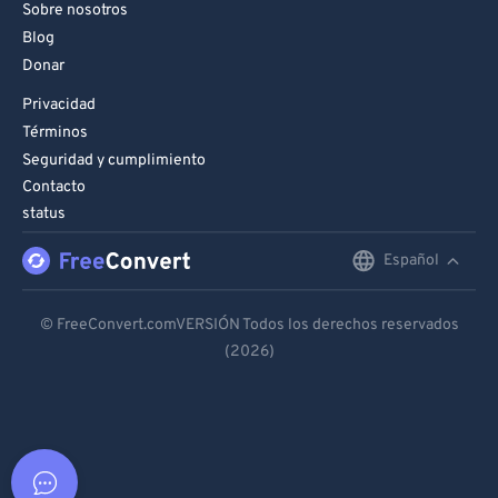
Sobre nosotros
Blog
Donar
Privacidad
Términos
Seguridad y cumplimiento
Contacto
status
Español
English
Deutsch
© FreeConvert.comVERSIÓN Todos los derechos reservados
(2026)
Español
Français
Português
Italiano