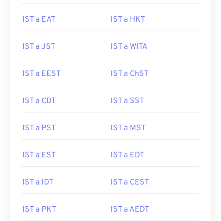
IST a EAT
IST a HKT
IST a JST
IST a WITA
IST a EEST
IST a ChST
IST a CDT
IST a SST
IST a PST
IST a MST
IST a EST
IST a EDT
IST a IDT
IST a CEST
IST a PKT
IST a AEDT