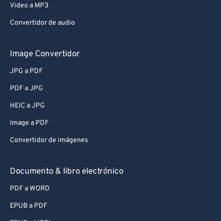
Video a MP3
Convertidor de audio
Image Convertidor
JPG a PDF
PDF a JPG
HEIC a JPG
Image a PDF
Convertidor de imágenes
Documento & libro electrónico
PDF a WORD
EPUB a PDF