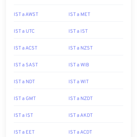
IST a AWST
IST a MET
IST a UTC
IST a IST
IST a ACST
IST a NZST
IST a SAST
IST a WIB
IST a NDT
IST a WIT
IST a GMT
IST a NZDT
IST a IST
IST a AKDT
IST a EET
IST a ACDT