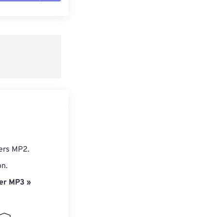
es les options
r du préréglage
e préréglage
iers MP2.
on.
er MP3 »