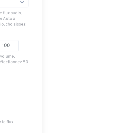
 flux audio.
 « Auto »
io, choisissez
e volume,
sélectionnez 50
 le flux