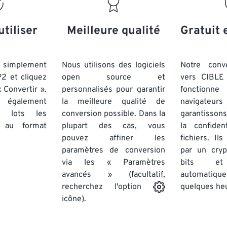
20
20
20
20
17
17
17
17
21
21
21
21
18
18
18
18
utiliser
Meilleure qualité
Gratuit 
22
22
22
22
19
19
19
19
23
23
23
23
20
20
20
20
simplement
Nous utilisons des logiciels
Notre conv
24
24
24
P2 et cliquez
open source et
vers CIBLE 
21
21
21
21
 Convertir ».
personnalisés pour garantir
fonctionne
25
25
25
22
22
22
22
 également
la meilleure qualité de
navigateu
26
26
26
par lots
les
conversion possible. Dans la
23
23
23
23
garantissons
au format
plupart des cas, vous
la confiden
27
27
27
24
24
24
pouvez affiner les
fichiers. Il
28
28
28
25
25
25
paramètres de conversion
par un cry
via les « Paramètres
29
29
29
bits et
26
26
26
avancés » (facultatif,
automatiq
30
30
30
27
27
27
quelques he
recherchez l'option
31
31
31
icône).
28
28
28
32
32
32
29
29
29