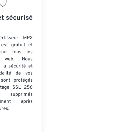
et sécurisé
ertisseur MP2
est gratuit et
 sur tous les
rs web. Nous
 la sécurité et
tialité de vos
s sont protégés
ptage SSL 256
 supprimés
uement après
ures.