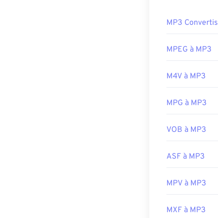
Développé par 
Comment o
Sortie initiale :
MP3 Convertis
Liens utiles:
Les fichiers MP
prennent en cha
MPEG à MP3
https://en.wik
Player
, selon 
https://mpeg.c
MP3
.
M4V à MP3
Un autre progr
que deux autres
MPG à MP3
verts)
, obsolèt
exigeait une r
VOB à MP3
représente plu
Développé par 
ASF à MP3
Sortie initiale :
MPV à MP3
Liens utiles:
https://en.wik
MXF à MP3