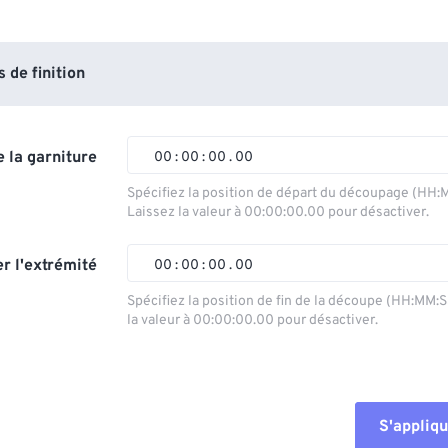
de finition
 la garniture
00
:
00
:
00
.
00
Spécifiez la position de départ du découpage (HH:
Laissez la valeur à 00:00:00.00 pour désactiver.
00
00
00
00
01
01
01
01
r l'extrémité
00
:
00
:
00
.
00
02
02
02
02
Spécifiez la position de fin de la découpe (HH:MM:
la valeur à 00:00:00.00 pour désactiver.
03
03
03
03
00
00
00
00
04
04
04
04
01
01
01
01
05
05
05
05
02
02
02
02
S'appliqu
06
06
06
06
03
03
03
03