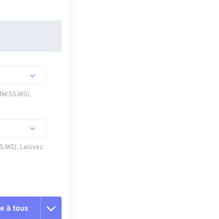
MM:SS.MS).
SS.MS). Laissez
e à tous