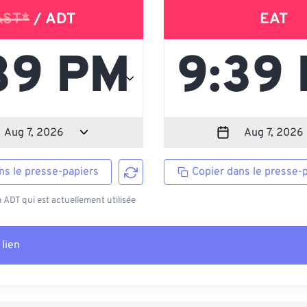
AST*
/ ADT
EAT
ns le presse-papiers
Copier dans le presse-
ADT qui est actuellement utilisée
 lien