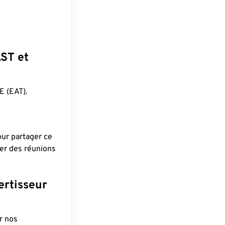
AST et
 (EAT).
pour partager ce
ier des réunions
ertisseur
r nos