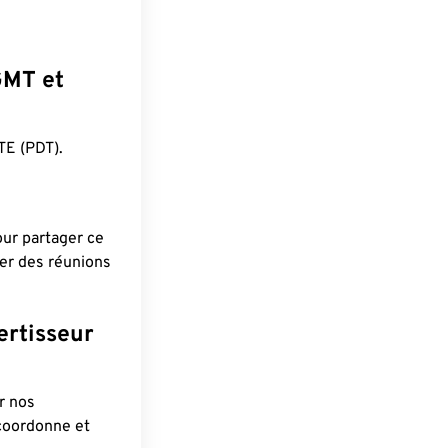
GMT et
E (PDT).
pour partager ce
ier des réunions
ertisseur
r nos
 coordonne et