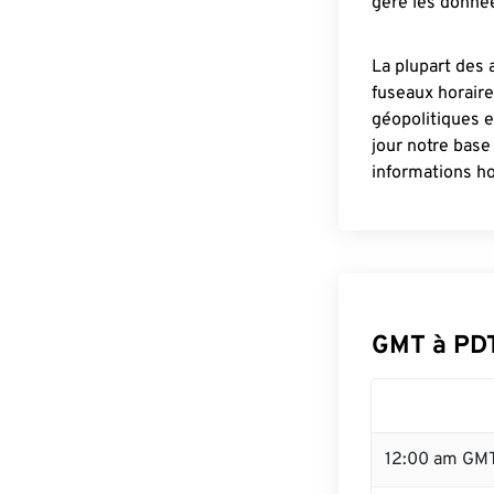
gère les donnée
La plupart des 
fuseaux horair
géopolitiques 
jour notre base
informations ho
GMT à PD
12:00 am GMT