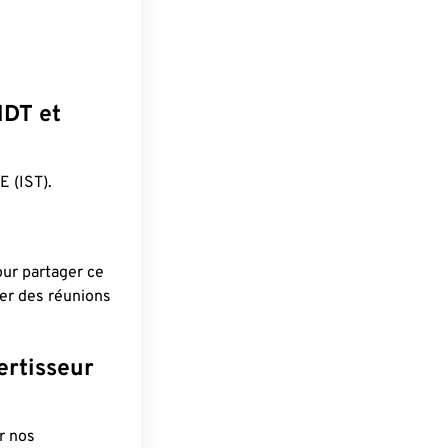
HDT et
 (IST).
pour partager ce
ier des réunions
ertisseur
r nos