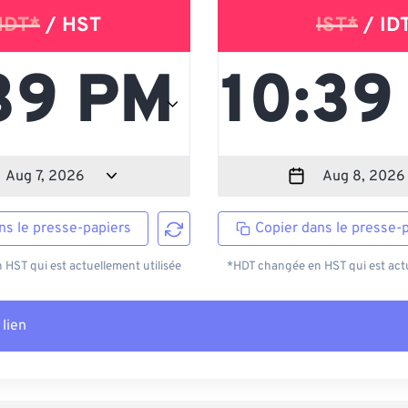
HDT*
/ HST
IST*
/ ID
ns le presse-papiers
Copier dans le presse-
HST qui est actuellement utilisée
*HDT changée en HST qui est actu
 lien