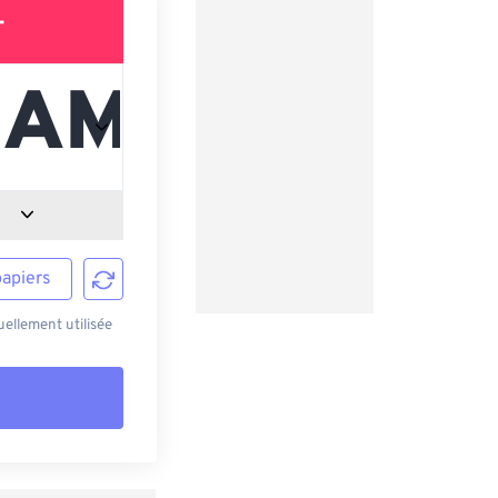
T
papiers
ellement utilisée