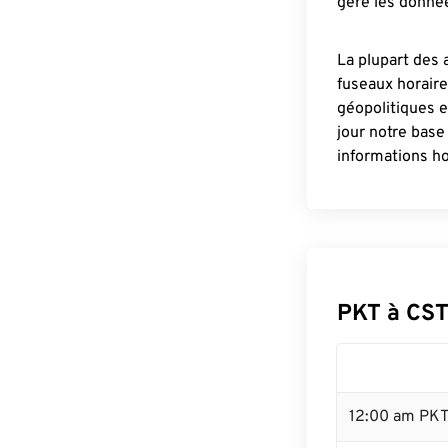
gère les donnée
La plupart des 
fuseaux horair
géopolitiques 
jour notre base
informations ho
PKT à CST
12:00 am PKT 