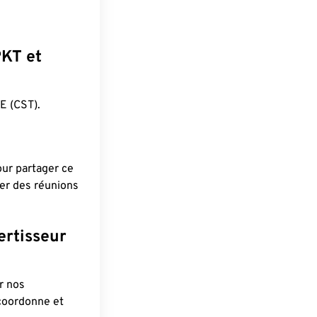
PKT et
 (CST).
pour partager ce
ier des réunions
ertisseur
r nos
 coordonne et