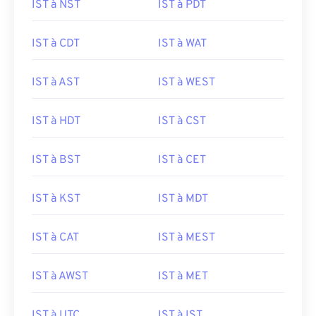
IST à NST
IST à PDT
IST à CDT
IST à WAT
IST à AST
IST à WEST
IST à HDT
IST à CST
IST à BST
IST à CET
IST à KST
IST à MDT
IST à CAT
IST à MEST
IST à AWST
IST à MET
IST à UTC
IST à IST