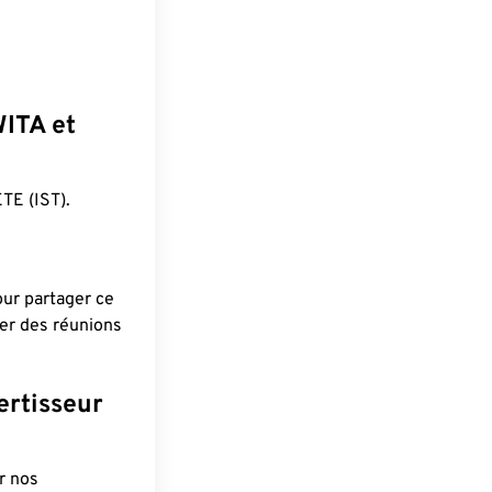
WITA et
E (IST).
pour partager ce
ier des réunions
ertisseur
r nos