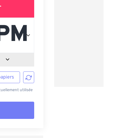
T
papiers
uellement utilisée