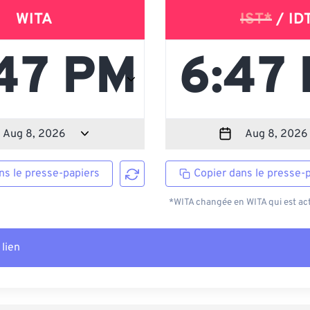
WITA
IST*
/ ID
ns le presse-papiers
Copier dans le presse-
*WITA changée en WITA qui est act
 lien