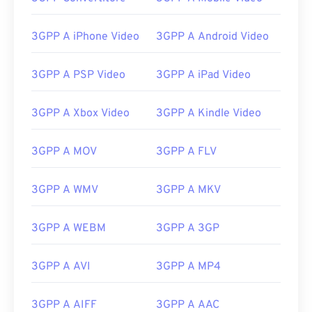
00
00
00
00
00
00
00
00
3GPP A iPhone Video
3GPP A Android Video
00
00
00
00
00
00
00
00
3GPP A PSP Video
3GPP A iPad Video
01
01
01
01
01
01
01
01
02
02
02
02
02
02
02
02
3GPP A Xbox Video
3GPP A Kindle Video
03
03
03
03
03
03
03
03
3GPP A MOV
3GPP A FLV
04
04
04
04
04
04
04
04
05
05
05
05
05
05
05
05
3GPP A WMV
3GPP A MKV
06
06
06
06
06
06
06
06
07
07
07
07
07
07
07
07
3GPP A WEBM
3GPP A 3GP
08
08
08
08
08
08
08
08
3GPP A AVI
3GPP A MP4
09
09
09
09
09
09
09
09
10
10
10
10
10
10
10
10
3GPP A AIFF
3GPP A AAC