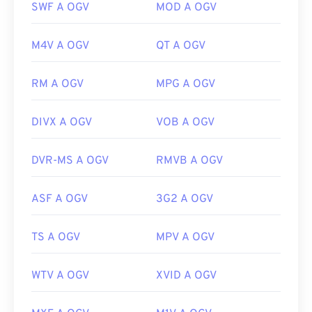
SWF A OGV
MOD A OGV
Microsoft Windows ed
Elmedia
per Mac OS X.
È possibile riprodurre OGV su
Windows Media
M4V A OGV
QT A OGV
Player
e lettori basati su
DirectShow
, ma solo
utilizzando un
filtro DirectShow
. D'altra parte, se il
RM A OGV
MPG A OGV
lettore non è basato su DirectShow, il filtro non è
necessario.
DIVX A OGV
VOB A OGV
Sviluppato da:
Fondazione Xiph.Org
Versione iniziale:
2017
DVR-MS A OGV
RMVB A OGV
Link utili:
ASF A OGV
3G2 A OGV
https://en.wikipedia.org/wiki/Ogg
https://www.xiph.org/
TS A OGV
MPV A OGV
WTV A OGV
XVID A OGV