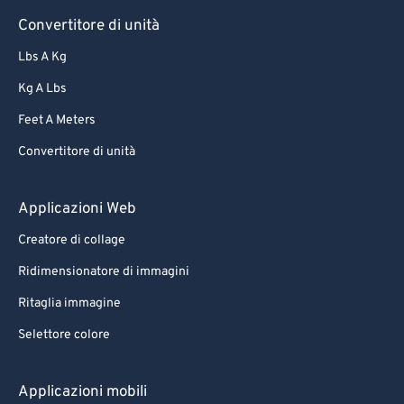
90
90
Convertitore di unità
91
91
Lbs A Kg
92
92
Kg A Lbs
93
93
Feet A Meters
94
94
Convertitore di unità
95
95
96
96
Applicazioni Web
97
97
Creatore di collage
98
98
Ridimensionatore di immagini
99
99
Ritaglia immagine
Selettore colore
Applicazioni mobili