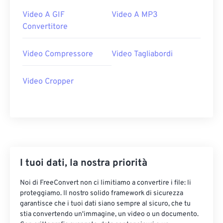
24
24
24
24
24
24
Video A GIF
Video A MP3
25
25
25
25
25
25
Convertitore
26
26
26
26
26
26
Video Compressore
Video Tagliabordi
27
27
27
27
27
27
28
28
28
28
28
28
Video Cropper
29
29
29
29
29
29
30
30
30
30
30
30
31
31
31
31
31
31
32
32
32
32
32
32
33
33
33
33
33
33
I tuoi dati, la nostra priorità
34
34
34
34
34
34
Noi di FreeConvert non ci limitiamo a convertire i file: li
35
35
35
35
35
35
proteggiamo. Il nostro solido framework di sicurezza
garantisce che i tuoi dati siano sempre al sicuro, che tu
36
36
36
36
36
36
stia convertendo un'immagine, un video o un documento.