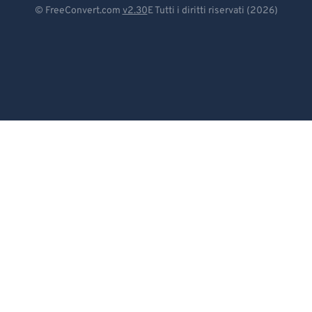
Deutsch
© FreeConvert.com
v2.30
E Tutti i diritti riservati (2026)
Español
Français
Português
Italiano
Dutch
日本語
简体中文
繁體中文
한국어
Svenska