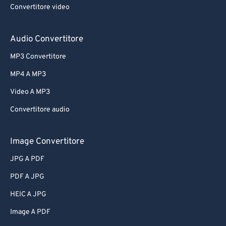
Convertitore video
64
64
65
65
Audio Convertitore
66
66
MP3 Convertitore
67
67
MP4 A MP3
68
68
Video A MP3
69
69
Convertitore audio
70
70
71
71
Image Convertitore
72
72
JPG A PDF
73
73
PDF A JPG
74
74
HEIC A JPG
75
75
Image A PDF
76
76