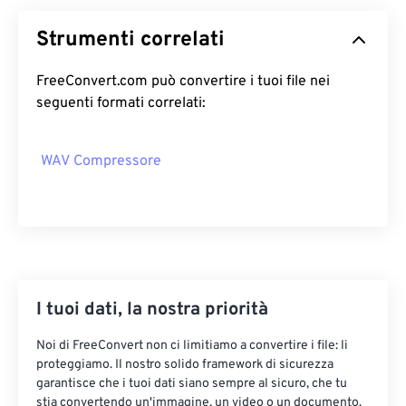
05
05
05
05
05
05
05
05
Strumenti correlati
06
06
06
06
06
06
06
06
07
07
07
07
07
07
07
07
FreeConvert.com può convertire i tuoi file nei
seguenti formati correlati:
08
08
08
08
08
08
08
08
09
09
09
09
09
09
09
09
WAV Compressore
10
10
10
10
10
10
10
10
11
11
11
11
11
11
11
11
12
12
12
12
12
12
12
12
13
13
13
13
13
13
13
13
14
14
14
14
14
14
14
14
I tuoi dati, la nostra priorità
15
15
15
15
15
15
15
15
Noi di FreeConvert non ci limitiamo a convertire i file: li
16
16
16
16
16
16
16
16
proteggiamo. Il nostro solido framework di sicurezza
17
17
17
17
17
17
17
17
garantisce che i tuoi dati siano sempre al sicuro, che tu
stia convertendo un'immagine, un video o un documento.