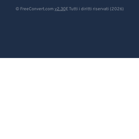
97
97
Deutsch
© FreeConvert.com
v2.30
E Tutti i diritti riservati (2026)
98
98
Español
99
99
Français
Português
Italiano
Dutch
日本語
简体中文
繁體中文
한국어
Svenska