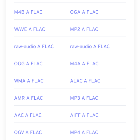
audio-wav
Versione iniziale:
2001
M4B A FLAC
OGA A FLAC
Link utili:
https://en.wikipedia.org/wiki/FLAC
WAVE A FLAC
MP2 A FLAC
https://xiph.org/flac/
raw-audio A FLAC
raw-audio A FLAC
OGG A FLAC
M4A A FLAC
WMA A FLAC
ALAC A FLAC
AMR A FLAC
MP3 A FLAC
AAC A FLAC
AIFF A FLAC
OGV A FLAC
MP4 A FLAC