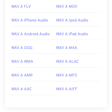
WAV A FLV
WAV A MOV
WAV A iPhone Audio
WAV A Ipod Audio
WAV A Android Audio
WAV A iPad Audio
WAV A OGG
WAV A M4A
00
00
00
00
00
00
00
00
WAV A WMA
WAV A ALAC
00
00
00
00
00
00
00
00
WAV A AMR
WAV A MP3
01
01
01
01
01
01
01
01
WAV A AAC
WAV A AIFF
02
02
02
02
02
02
02
02
03
03
03
03
03
03
03
03
04
04
04
04
04
04
04
04