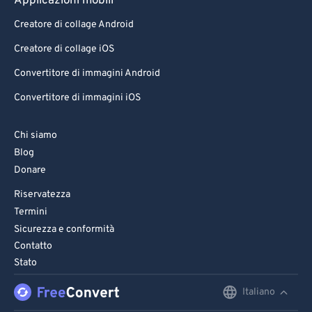
Applicazioni mobili
84
84
Creatore di collage Android
85
85
Creatore di collage iOS
86
86
Convertitore di immagini Android
87
87
Convertitore di immagini iOS
88
88
89
89
Chi siamo
90
90
Blog
Donare
91
91
Riservatezza
92
92
Termini
93
93
Sicurezza e conformità
94
94
Contatto
Stato
95
95
96
96
Italiano
English