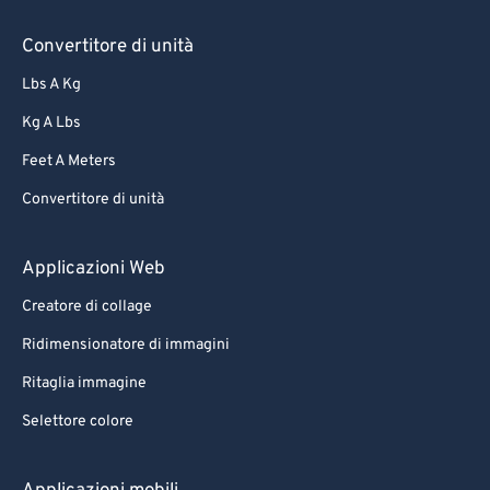
71
71
Convertitore di unità
72
72
Lbs A Kg
73
73
Kg A Lbs
74
74
Feet A Meters
75
75
Convertitore di unità
76
76
77
77
Applicazioni Web
78
78
Creatore di collage
79
79
Ridimensionatore di immagini
80
80
Ritaglia immagine
81
81
Selettore colore
82
82
83
83