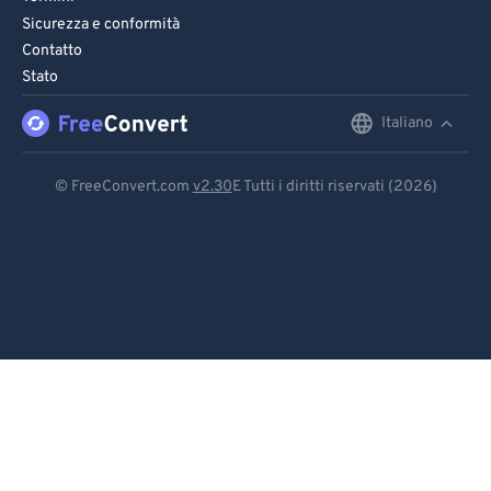
Sicurezza e conformità
Contatto
Stato
Italiano
English
Deutsch
© FreeConvert.com
v2.30
E Tutti i diritti riservati (2026)
Español
Français
Português
Italiano
Dutch
日本語
简体中文