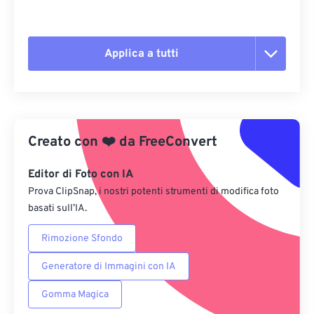
Applica a tutti
Reimposta tutte le opzioni
Applica da preimpostazione
Creato con
❤️
da
FreeConvert
Salva come predefinito
Editor di Foto con IA
Prova ClipSnap, i nostri potenti strumenti di modifica foto
basati sull’IA.
Rimozione Sfondo
Generatore di Immagini con IA
Gomma Magica