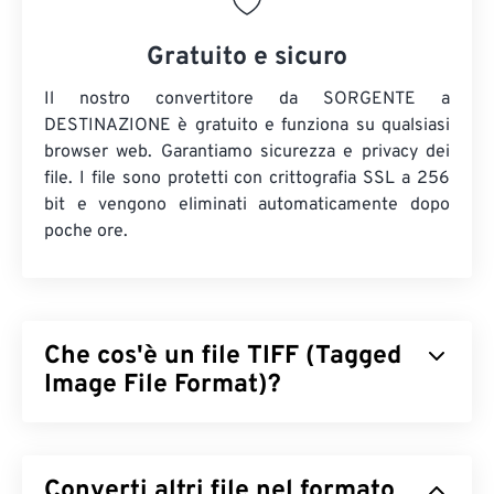
Gratuito e sicuro
Il nostro convertitore da SORGENTE a
DESTINAZIONE è gratuito e funziona su qualsiasi
browser web. Garantiamo sicurezza e privacy dei
file. I file sono protetti con crittografia SSL a 256
bit e vengono eliminati automaticamente dopo
poche ore.
Che cos'è un file TIFF (Tagged
Image File Format)?
Il formato TIFF (Tagged Image File Format), noto
anche come TIF, è uno dei formati di file immagine
Converti altri file nel formato
più comuni. L'uso più diffuso dei file TIFF è nella