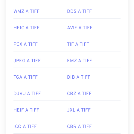
Photoshop
e
ACDSee
sono utili per aprire e gestire
WMZ A TIFF
DDS A TIFF
i file TIFF.
HEIC A TIFF
AVIF A TIFF
Sviluppato da:
Aldus Corporation
, ora Adobe Inc.
Data di uscita iniziale:
1986
PCX A TIFF
TIF A TIFF
Link utili:
JPEG A TIFF
EMZ A TIFF
https://www.adobe.com/creativecloud/file-
types/image/raster/tiff-file.html
TGA A TIFF
DIB A TIFF
https://www.file-extensions.org/tiff-file-extension
DJVU A TIFF
CBZ A TIFF
HEIF A TIFF
JXL A TIFF
ICO A TIFF
CBR A TIFF