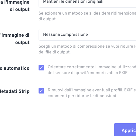
Mantieni le dimensioni originali
a l'immagine
di output
Selezionare un metodo se si desidera ridimension
di output.
Nessuna compressione
l'immagine di
output
Scegli un metodo di compressione se vuoi ridurre 
del file di output.
Orientare correttamente l'immagine utilizzando
o automatico
del sensore di gravità memorizzati in EXIF
Rimuovi dall'immagine eventuali profili, EXIF ​​
etadati Strip
commenti per ridurne le dimensioni
Applic