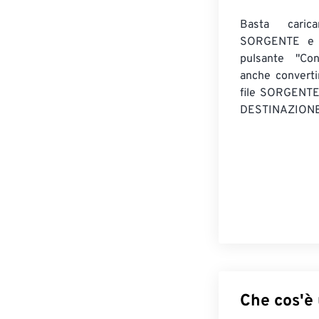
Basta caric
SORGENTE e c
pulsante "Con
anche convert
file SORGENT
DESTINAZIONE
Che cos'è 