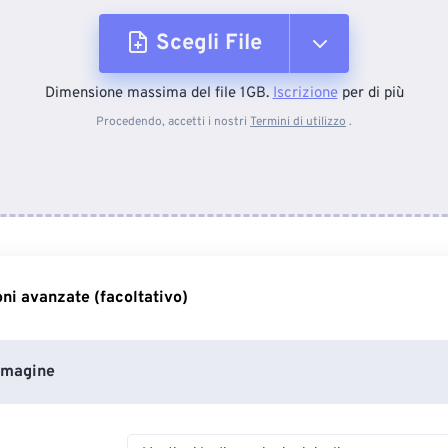
Scegli File
Dimensione massima del file 1GB.
Iscrizione
per di più
Dal dispositivo
Procedendo, accetti i nostri
Termini di utilizzo
.
Da Dropbox
Da Google Drive
ni avanzate (facoltativo)
Da OneDrive
mmagine
Dall'URL