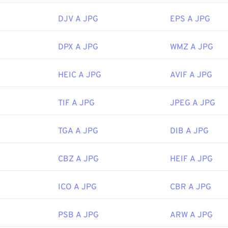
are le immagini JPEG, utilizza il nostro strumento
Image Resi
DJV A JPG
EPS A JPG
Joint Photographic Experts Group
 iniziale:
18 settembre 1992
DPX A JPG
WMZ A JPG
correlati:
ro
Selettore colori
per scegliere i colori dalle immagini
HEIC A JPG
AVIF A JPG
TIF A JPG
JPEG A JPG
TGA A JPG
DIB A JPG
CBZ A JPG
HEIF A JPG
ICO A JPG
CBR A JPG
PSB A JPG
ARW A JPG