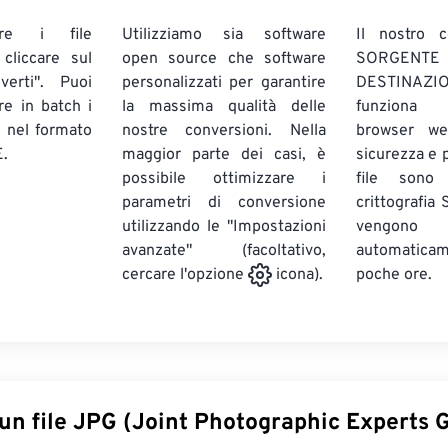
are i file
Utilizziamo sia software
Il nostro c
liccare sul
open source che software
SORG
verti". Puoi
personalizzati per garantire
DESTINAZION
ire in batch
i
la massima qualità delle
funziona 
E
nel formato
nostre conversioni. Nella
browser we
.
maggior parte dei casi, è
sicurezza e pr
possibile ottimizzare i
file sono
parametri di conversione
crittografia
utilizzando le "Impostazioni
vengono
avanzate" (facoltativo,
automatic
poche ore.
cercare l'opzione
icona).
un file JPG (Joint Photographic Experts 