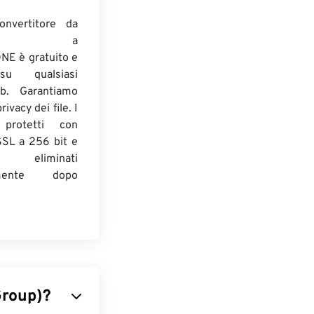
onvertitore da
ENTE a
E è gratuito e
su qualsiasi
b. Garantiamo
ivacy dei file. I
 protetti con
 SSL a 256 bit e
 eliminati
amente dopo
Group)?