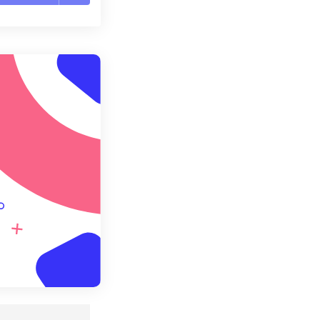
te le opzioni
reimpostazione
redefinito