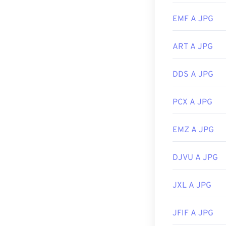
Per ridimension
EMF A JPG
Sviluppato da:
Data di rilascio
ART A JPG
Strumenti JPG 
Utilizza il nost
DDS A JPG
PCX A JPG
EMZ A JPG
DJVU A JPG
JXL A JPG
JFIF A JPG