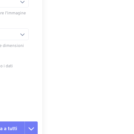
are l'immagine
le dimensioni
 i dati
e
a a tutti