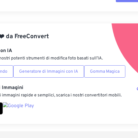
Reimposta tut
Applica da p
❤️
da
FreeConvert
Salva come p
con IA
nostri potenti strumenti di modifica foto basati sull’IA.
ondo
Generatore di Immagini con IA
Gomma Magica
i Immagini
 immagini rapide e semplici, scarica i nostri convertitori mobili.