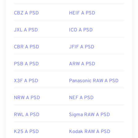
Sviluppato da:
Adobe Inc.
CBZ A PSD
HEIF A PSD
Data di rilascio iniziale:
19 febbraio 1990
JXL A PSD
ICO A PSD
Link utili:
https://www.lifewire.com/psd-file-2622194
CBR A PSD
JFIF A PSD
PSB A PSD
ARW A PSD
X3F A PSD
Panasonic RAW A PSD
NRW A PSD
NEF A PSD
RWL A PSD
Sigma RAW A PSD
K25 A PSD
Kodak RAW A PSD