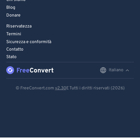
Blog
Donare
Riservatezza
Termini
Sicurezza e conformità
Contatto
Stato
Italiano
English
Deutsch
© FreeConvert.com
v2.30
E Tutti i diritti riservati (2026)
Español
Français
Português
Italiano