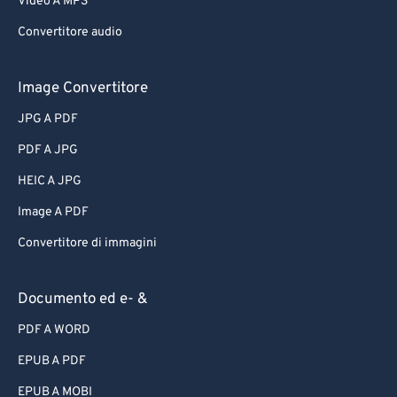
Video A MP3
Convertitore audio
Image Convertitore
JPG A PDF
PDF A JPG
HEIC A JPG
Image A PDF
Convertitore di immagini
Documento ed e- &
PDF A WORD
EPUB A PDF
EPUB A MOBI