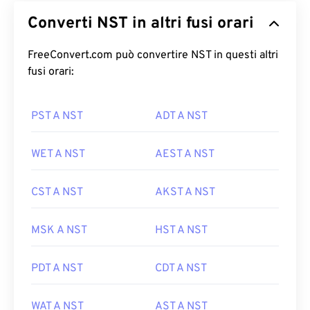
Converti NST in altri fusi orari
FreeConvert.com può convertire NST in questi altri
fusi orari:
PST A NST
ADT A NST
WET A NST
AEST A NST
CST A NST
AKST A NST
MSK A NST
HST A NST
PDT A NST
CDT A NST
WAT A NST
AST A NST