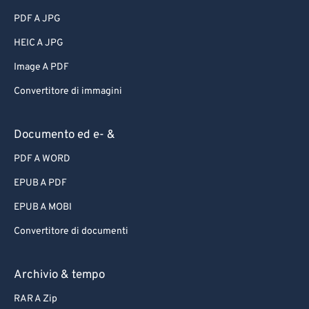
PDF A JPG
HEIC A JPG
Image A PDF
Convertitore di immagini
Documento ed e- &
PDF A WORD
EPUB A PDF
EPUB A MOBI
Convertitore di documenti
Archivio & tempo
RAR A Zip