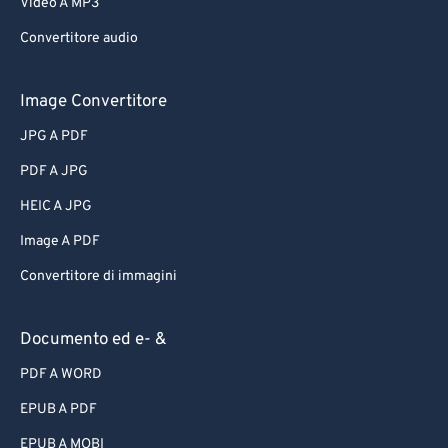
Video A MP3
Convertitore audio
Image Convertitore
JPG A PDF
PDF A JPG
HEIC A JPG
Image A PDF
Convertitore di immagini
Documento ed e- &
PDF A WORD
EPUB A PDF
EPUB A MOBI