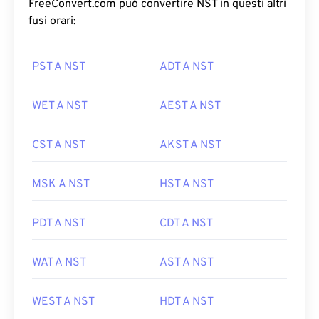
FreeConvert.com può convertire NST in questi altri
fusi orari:
PST A NST
ADT A NST
WET A NST
AEST A NST
CST A NST
AKST A NST
MSK A NST
HST A NST
PDT A NST
CDT A NST
WAT A NST
AST A NST
WEST A NST
HDT A NST