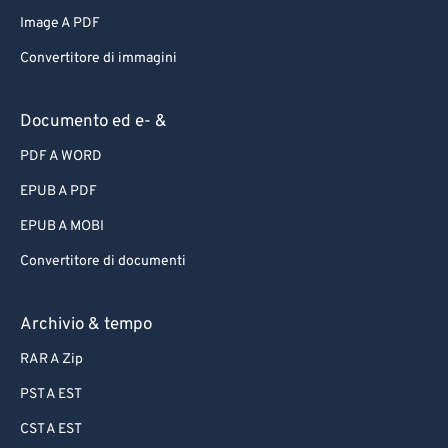
Image A PDF
Convertitore di immagini
Documento ed e- &
PDF A WORD
EPUB A PDF
EPUB A MOBI
Convertitore di documenti
Archivio & tempo
RAR A Zip
PST A EST
CST A EST