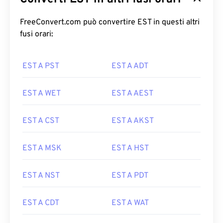
FreeConvert.com può convertire EST in questi altri
fusi orari:
EST A PST
EST A ADT
EST A WET
EST A AEST
EST A CST
EST A AKST
EST A MSK
EST A HST
EST A NST
EST A PDT
EST A CDT
EST A WAT