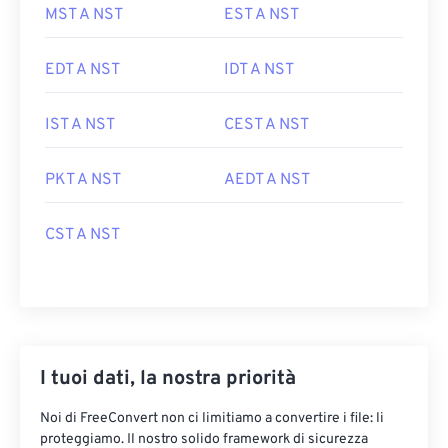
MST A NST
EST A NST
EDT A NST
IDT A NST
IST A NST
CEST A NST
PKT A NST
AEDT A NST
CST A NST
I tuoi dati, la nostra priorità
Noi di FreeConvert non ci limitiamo a convertire i file: li
proteggiamo. Il nostro solido framework di sicurezza