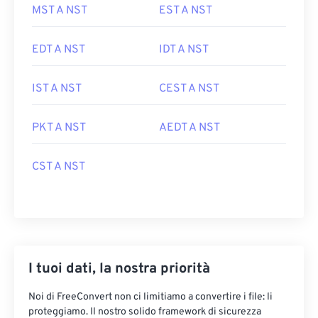
MST A NST
EST A NST
EDT A NST
IDT A NST
IST A NST
CEST A NST
PKT A NST
AEDT A NST
CST A NST
I tuoi dati, la nostra priorità
Noi di FreeConvert non ci limitiamo a convertire i file: li
proteggiamo. Il nostro solido framework di sicurezza