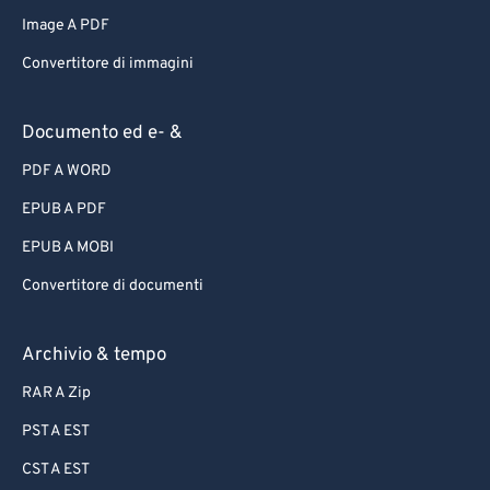
Image A PDF
Convertitore di immagini
Documento ed e- &
PDF A WORD
EPUB A PDF
EPUB A MOBI
Convertitore di documenti
Archivio & tempo
RAR A Zip
PST A EST
CST A EST