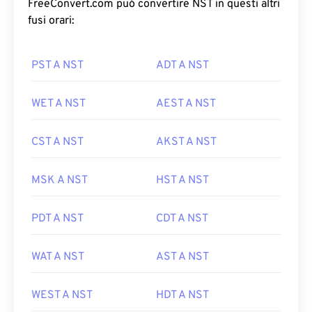
FreeConvert.com può convertire NST in questi altri
fusi orari:
PST A NST
ADT A NST
WET A NST
AEST A NST
CST A NST
AKST A NST
MSK A NST
HST A NST
PDT A NST
CDT A NST
WAT A NST
AST A NST
WEST A NST
HDT A NST