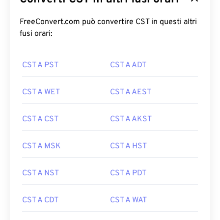
FreeConvert.com può convertire CST in questi altri
fusi orari:
CST A PST
CST A ADT
CST A WET
CST A AEST
CST A CST
CST A AKST
CST A MSK
CST A HST
CST A NST
CST A PDT
CST A CDT
CST A WAT