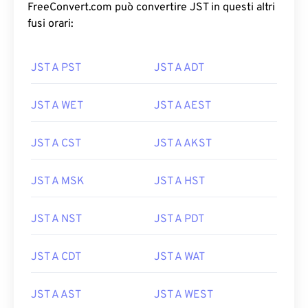
FreeConvert.com può convertire JST in questi altri
fusi orari:
JST A PST
JST A ADT
JST A WET
JST A AEST
JST A CST
JST A AKST
JST A MSK
JST A HST
JST A NST
JST A PDT
JST A CDT
JST A WAT
JST A AST
JST A WEST