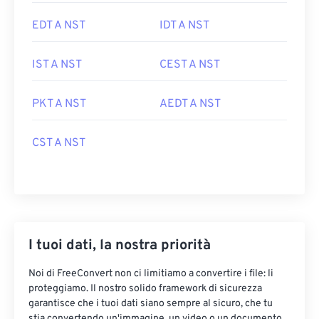
EDT A NST
IDT A NST
IST A NST
CEST A NST
PKT A NST
AEDT A NST
CST A NST
I tuoi dati, la nostra priorità
Noi di FreeConvert non ci limitiamo a convertire i file: li
proteggiamo. Il nostro solido framework di sicurezza
garantisce che i tuoi dati siano sempre al sicuro, che tu
stia convertendo un'immagine, un video o un documento.