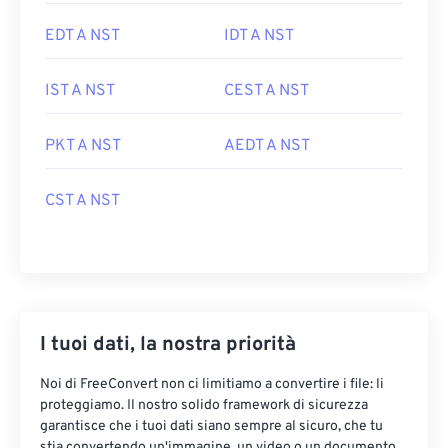
EDT A NST
IDT A NST
IST A NST
CEST A NST
PKT A NST
AEDT A NST
CST A NST
I tuoi dati, la nostra priorità
Noi di FreeConvert non ci limitiamo a convertire i file: li
proteggiamo. Il nostro solido framework di sicurezza
garantisce che i tuoi dati siano sempre al sicuro, che tu
stia convertendo un'immagine, un video o un documento.