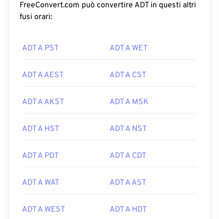
FreeConvert.com può convertire ADT in questi altri
fusi orari:
ADT A PST
ADT A WET
ADT A AEST
ADT A CST
ADT A AKST
ADT A MSK
ADT A HST
ADT A NST
ADT A PDT
ADT A CDT
ADT A WAT
ADT A AST
ADT A WEST
ADT A HDT