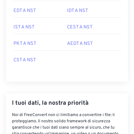
EDT A NST
IDT A NST
IST A NST
CEST A NST
PKT A NST
AEDT A NST
CST A NST
I tuoi dati, la nostra priorità
Noi di FreeConvert non ci limitiamo a convertire i file: li
proteggiamo. Il nostro solido framework di sicurezza
garantisce che i tuoi dati siano sempre al sicuro, che tu
stia convertendo un'immagine, un video o un documento.