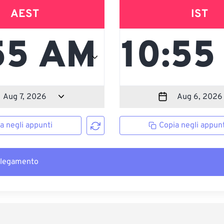
AEST
IST
a negli appunti
Copia negli appunt
llegamento