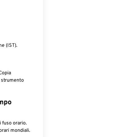
e (IST).
Copia
o strumento
empo
 fuso orario.
orari mondiali.