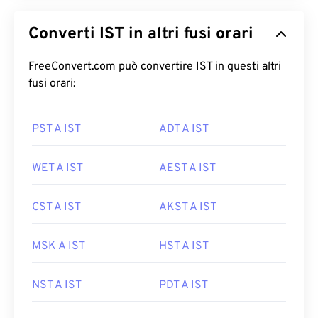
Converti IST in altri fusi orari
FreeConvert.com può convertire IST in questi altri
fusi orari:
PST A IST
ADT A IST
WET A IST
AEST A IST
CST A IST
AKST A IST
MSK A IST
HST A IST
NST A IST
PDT A IST