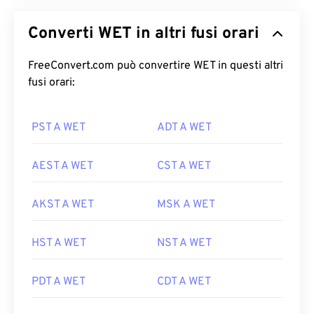
Converti WET in altri fusi orari
FreeConvert.com può convertire WET in questi altri
fusi orari:
PST A WET
ADT A WET
AEST A WET
CST A WET
AKST A WET
MSK A WET
HST A WET
NST A WET
PDT A WET
CDT A WET