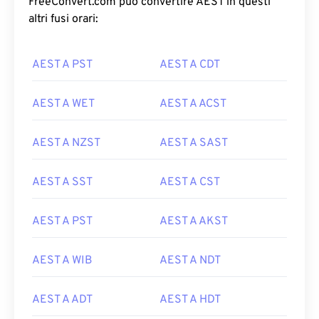
FreeConvert.com può convertire AEST in questi
altri fusi orari:
AEST A PST
AEST A CDT
AEST A WET
AEST A ACST
AEST A NZST
AEST A SAST
AEST A SST
AEST A CST
AEST A PST
AEST A AKST
AEST A WIB
AEST A NDT
AEST A ADT
AEST A HDT