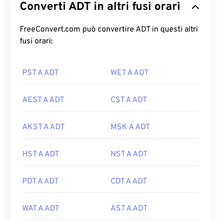
Converti ADT in altri fusi orari
FreeConvert.com può convertire ADT in questi altri
fusi orari:
PST A ADT
WET A ADT
AEST A ADT
CST A ADT
AKST A ADT
MSK A ADT
HST A ADT
NST A ADT
PDT A ADT
CDT A ADT
WAT A ADT
AST A ADT