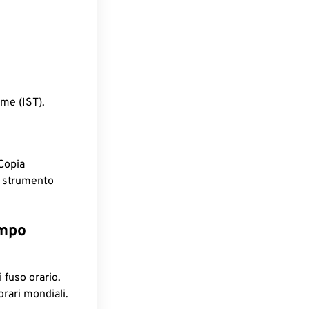
ime (IST).
Copia
o strumento
empo
 fuso orario.
orari mondiali.