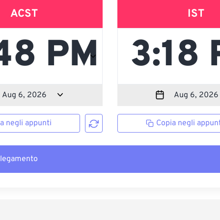
ACST
IST
a negli appunti
Copia negli appunt
llegamento