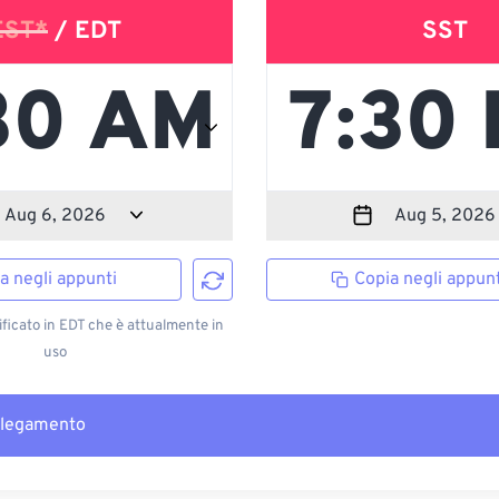
EST*
/ EDT
SST
a negli appunti
Copia negli appunt
ficato in EDT che è attualmente in
uso
llegamento