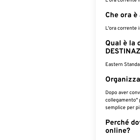
L'ora corrente
Che ora è
L'ora corrente
Qual è la 
DESTINAZ
Eastern Standa
Organizza
Dopo aver conv
collegamento" 
semplice per pia
Perché dov
online?