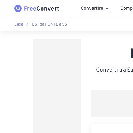
Convertire
Comp
Casa
EST da FONTE a SST
Converti tra E