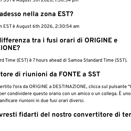
 in SST è August 5th 2026, 7:30:55 pm
 adesso nella zona EST?
 in EST è August 6th 2026, 2:30:55 am
differenza tra i fusi orari di ORIGINE e
IONE?
rd Time (EST) è 7 hours ahead di Samoa Standard Time (SST).
tore di riunioni da FONTE a SST
ertito l'ora da ORIGINE a DESTINAZIONE, clicca sul pulsante "
per condividere questo orario con un amico o un collega. È un
nificare riunioni in due fusi orari diversi.
resti fidarti del nostro convertitore di t