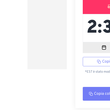
Copi
*EST è stato modi
Copia co