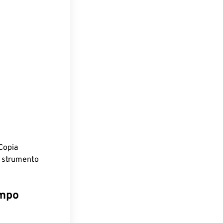
Copia
o strumento
empo