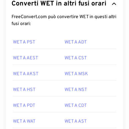
Converti WET in altri fusi orari
FreeConvert.com può convertire WET in questi altri
fusi orari:
WET A PST
WET A ADT
WET A AEST
WET A CST
WET A AKST
WET A MSK
WET A HST
WET A NST
WET A PDT
WET A CDT
WET A WAT
WET A AST