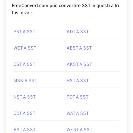
FreeConvert.com può convertire SST in questi altri
fusi orari:
PST A SST
ADT A SST
WET A SST
AEST A SST
CST A SST
AKST A SST
MSK A SST
HST A SST
NST A SST
PDT A SST
CDT A SST
WAT A SST
AST A SST
WEST A SST