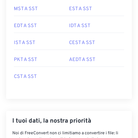
MST A SST
EST A SST
EDT A SST
IDT A SST
IST A SST
CEST A SST
PKT A SST
AEDT A SST
CST A SST
I tuoi dati, la nostra priorità
Noi di FreeConvert non ci limitiamo a convertire i file: li