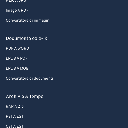
HEIC A JPG
Image A PDF
Convertitore di immagini
Documento ed e- &
PDF A WORD
EPUB A PDF
EPUB A MOBI
Convertitore di documenti
Archivio & tempo
RAR A Zip
PST A EST
CST A EST