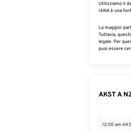
Utilizziamo il d
IANA è una font
La maggior parte
Tuttavia, quest
legale. Per que
puoi essere cer
AKST A NZ
12:00 am AKS