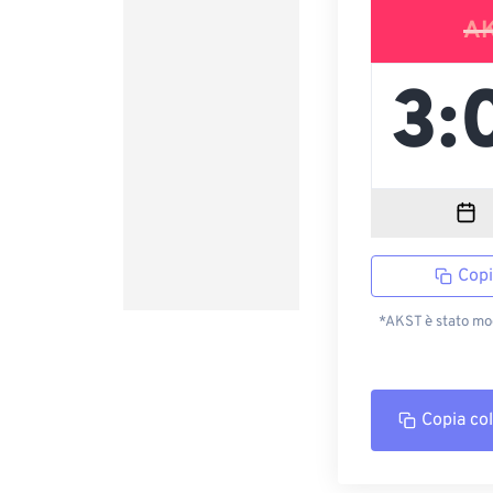
A
Copi
*AKST è stato mod
Copia co