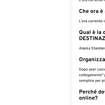
L'ora corrente
Che ora è
L'ora corrente
Qual è la 
DESTINAZ
Alaska Standar
Organizza
Dopo aver conv
collegamento" 
semplice per pia
Perché dov
online?