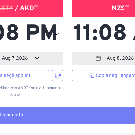
KST*
/ AKDT
NZST
a negli appunti
Copia negli appunt
ificato in AKDT che è attualmente
in uso
llegamento