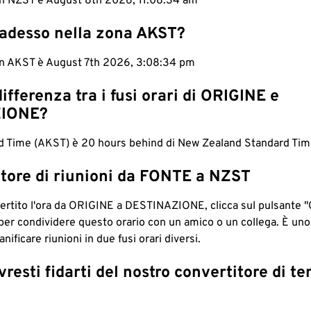
 in NZST è August 8th 2026, 11:08:35 am
 adesso nella zona AKST?
 in AKST è August 7th 2026, 3:08:35 pm
differenza tra i fusi orari di ORIGINE e
IONE?
d Time (AKST) è 20 hours behind di New Zealand Standard Tim
tore di riunioni da FONTE a NZST
ertito l'ora da ORIGINE a DESTINAZIONE, clicca sul pulsante "
per condividere questo orario con un amico o un collega. È un
nificare riunioni in due fusi orari diversi.
resti fidarti del nostro convertitore di t