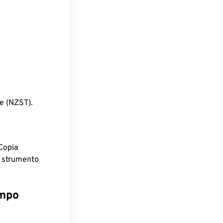
e (NZST).
Copia
o strumento
empo