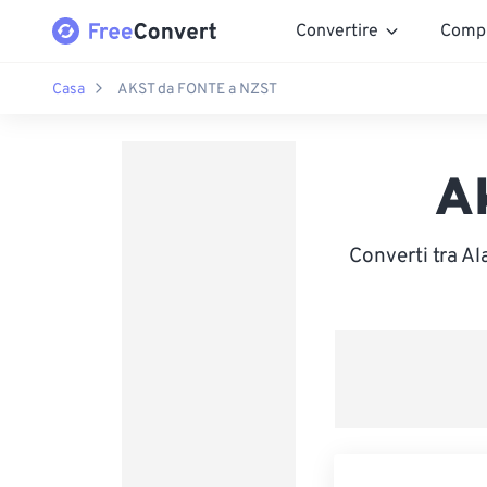
Convertire
Comp
Casa
AKST da FONTE a NZST
A
Converti tra A