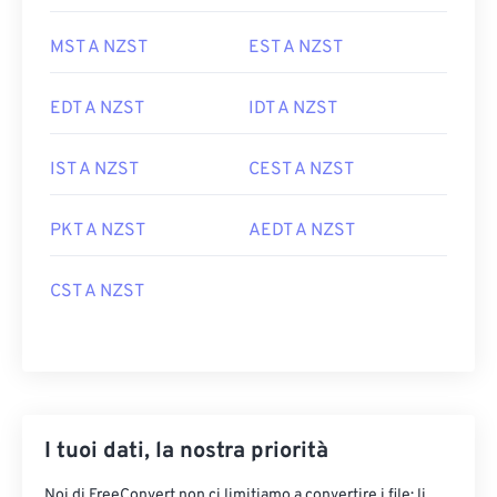
MST A NZST
EST A NZST
EDT A NZST
IDT A NZST
IST A NZST
CEST A NZST
PKT A NZST
AEDT A NZST
CST A NZST
I tuoi dati, la nostra priorità
Noi di FreeConvert non ci limitiamo a convertire i file: li