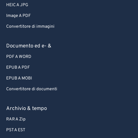
HEIC A JPG
Image A PDF
Convertitore di immagini
Documento ed e- &
PDF A WORD
EPUB A PDF
EPUB A MOBI
Convertitore di documenti
Archivio & tempo
RAR A Zip
PST A EST