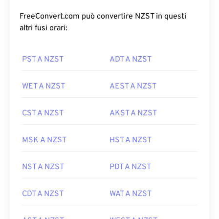
FreeConvert.com può convertire NZST in questi
altri fusi orari:
PST A NZST
ADT A NZST
WET A NZST
AEST A NZST
CST A NZST
AKST A NZST
MSK A NZST
HST A NZST
NST A NZST
PDT A NZST
CDT A NZST
WAT A NZST