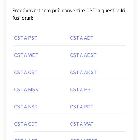
FreeConvert.com può convertire CST in questi altri
fusi orari:
CST A PST
CST A ADT
CST A WET
CST A AEST
CST A CST
CST A AKST
CST A MSK
CST A HST
CST A NST
CST A PDT
CST A CDT
CST A WAT