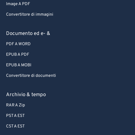
Image A PDF
Convertitore di immagini
Documento ed e- &
PDF A WORD
EPUB A PDF
EPUB A MOBI
Convertitore di documenti
Archivio & tempo
RAR A Zip
PST A EST
CST A EST