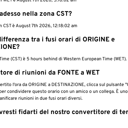
 in WET è August 7th 2026, 5:18:03 am
 adesso nella zona CST?
in CST è August 7th 2026, 12:18:03 am
differenza tra i fusi orari di ORIGINE e
IONE?
Time (CST) è 5 hours behind di Western European Time (WET).
tore di riunioni da FONTE a WET
ertito l'ora da ORIGINE a DESTINAZIONE, clicca sul pulsante "
per condividere questo orario con un amico o un collega. È un
nificare riunioni in due fusi orari diversi.
resti fidarti del nostro convertitore di t