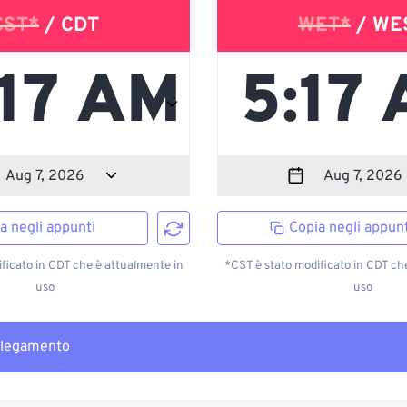
CST*
/ CDT
WET*
/ WE
a negli appunti
Copia negli appunt
ficato in CDT che è attualmente in
*CST è stato modificato in CDT ch
uso
uso
llegamento