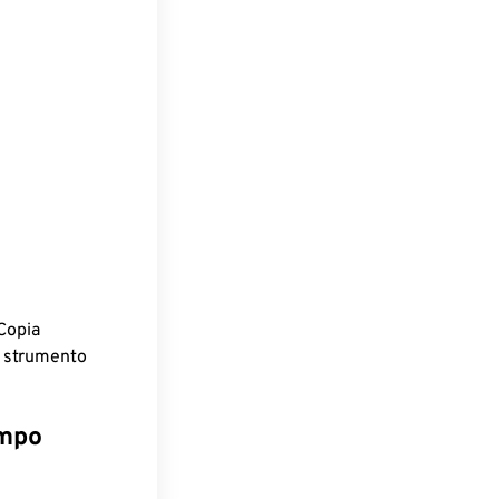
Copia
o strumento
empo