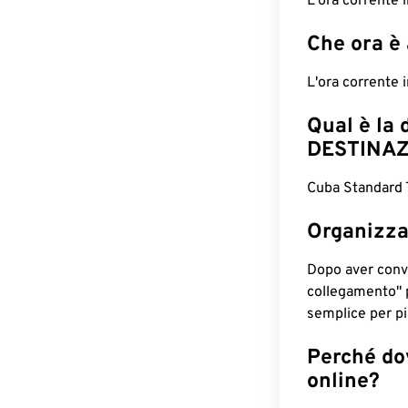
L'ora corrente
Che ora è
L'ora corrente 
Qual è la 
DESTINAZ
Cuba Standard 
Organizza
Dopo aver conv
collegamento" 
semplice per pia
Perché dov
online?