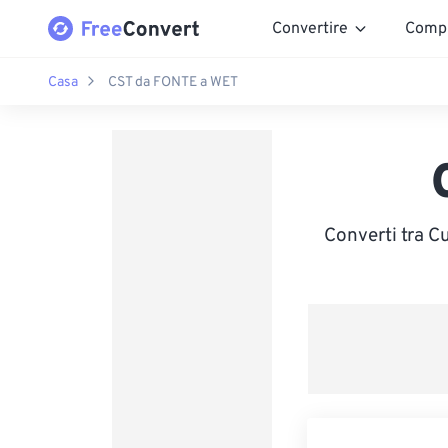
Convertire
Comp
Casa
CST da FONTE a WET
Converti tra C