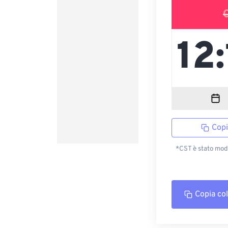
Copi
*CST è stato modi
Copia co