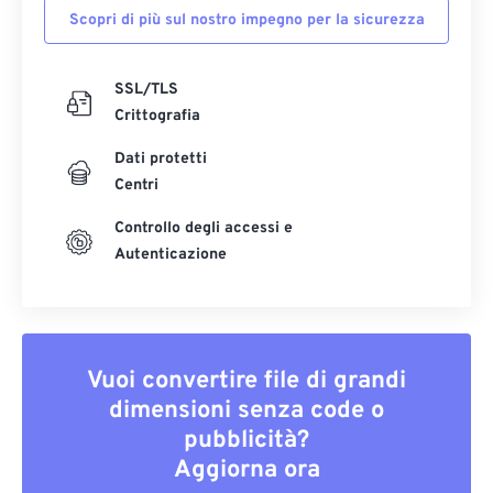
Scopri di più sul nostro impegno per la sicurezza
SSL/TLS
Crittografia
Dati protetti
Centri
Controllo degli accessi e
Autenticazione
Vuoi convertire file di grandi
dimensioni senza code o
pubblicità?
Aggiorna ora