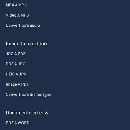
MP4 A MP3
Video A MP3
Convertitore audio
Image Convertitore
JPG A PDF
PDF A JPG
HEIC A JPG
Image A PDF
Convertitore di immagini
Documento ed e- &
PDF A WORD