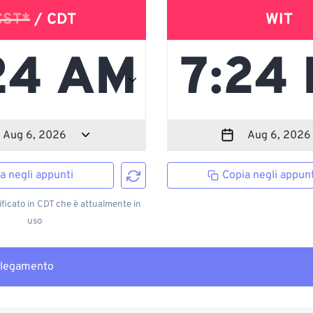
CST*
/ CDT
WIT
a negli appunti
Copia negli appunt
ficato in CDT che è attualmente in
uso
llegamento