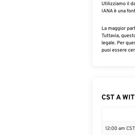
Utilizziamo il d
IANA è una font
La maggior parte
Tuttavia, quest
legale. Per que
puoi essere cer
CST A WIT
12:00 am CST