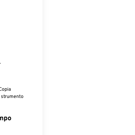
.
Copia
o strumento
empo