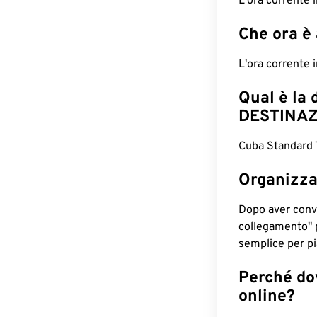
L'ora corrente
Che ora è
L'ora corrente
Qual è la 
DESTINAZ
Cuba Standard T
Organizza
Dopo aver conv
collegamento" 
semplice per pia
Perché dov
online?