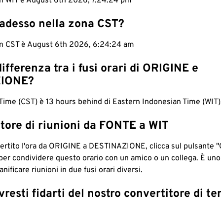
 in WIT è August 6th 2026, 7:24:25 pm
 adesso nella zona CST?
 in CST è August 6th 2026, 6:24:25 am
differenza tra i fusi orari di ORIGINE e
IONE?
ime (CST) è 13 hours behind di Eastern Indonesian Time (WIT)
tore di riunioni da FONTE a WIT
ertito l'ora da ORIGINE a DESTINAZIONE, clicca sul pulsante "
per condividere questo orario con un amico o un collega. È un
nificare riunioni in due fusi orari diversi.
resti fidarti del nostro convertitore di t