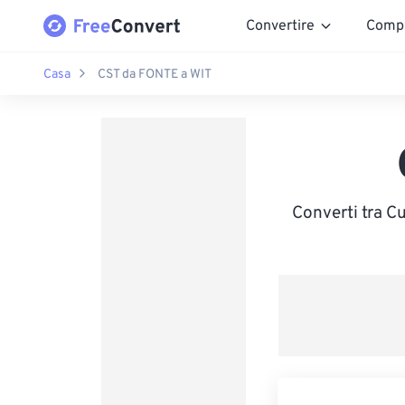
Convertire
Comp
Casa
CST da FONTE a WIT
Converti tra C