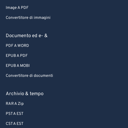
Image A PDF
Convertitore di immagini
Documento ed e- &
PDF A WORD
EPUB A PDF
EPUB A MOBI
Convertitore di documenti
Archivio & tempo
RAR A Zip
PST A EST
CST A EST