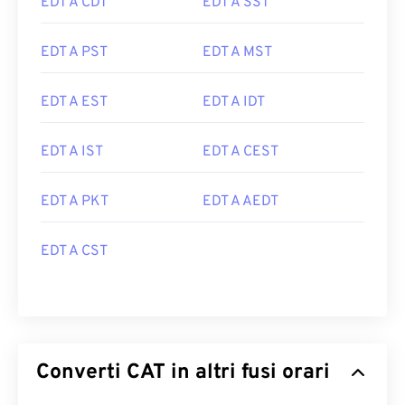
EDT A CDT
EDT A SST
EDT A PST
EDT A MST
EDT A EST
EDT A IDT
EDT A IST
EDT A CEST
EDT A PKT
EDT A AEDT
EDT A CST
Converti CAT in altri fusi orari