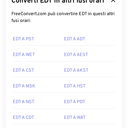
Converti EDT in altri fusi orari
FreeConvert.com può convertire EDT in questi altri
fusi orari:
EDT A PST
EDT A ADT
EDT A WET
EDT A AEST
EDT A CST
EDT A AKST
EDT A MSK
EDT A HST
EDT A NST
EDT A PDT
EDT A CDT
EDT A WAT