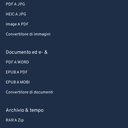
PDF A JPG
HEIC A JPG
Image A PDF
Convertitore di immagini
Documento ed e- &
PDF A WORD
EPUB A PDF
EPUB A MOBI
Convertitore di documenti
Archivio & tempo
RAR A Zip